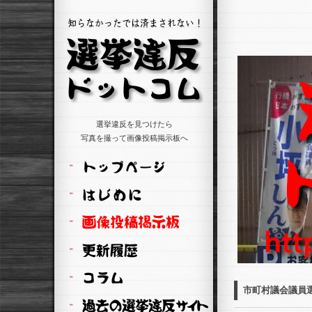
選挙違反を見つけたら
写真を撮って画像投稿掲示板へ
市町村議会議員