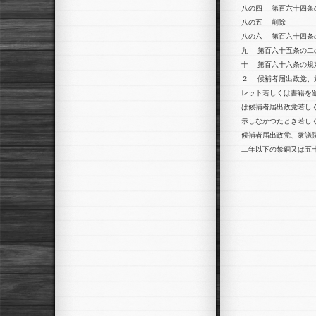
八の四 第百六十四条
八の五 削除
八の六 第百六十四条
九 第百六十五条の二
十 第百六十六条の規
２ 候補者届出政党、
レット若しくは書籍を
は候補者届出政党若し
示しなかつたとき若し
候補者届出政党、衆議
二年以下の禁錮又は五